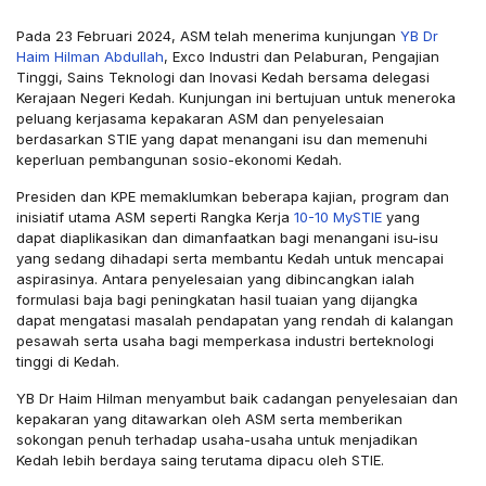
Pada 23 Februari 2024, ASM telah menerima kunjungan
YB Dr
Haim Hilman Abdullah
, Exco Industri dan Pelaburan, Pengajian
Tinggi, Sains Teknologi dan Inovasi Kedah bersama delegasi
Kerajaan Negeri Kedah. Kunjungan ini bertujuan untuk meneroka
peluang kerjasama kepakaran ASM dan penyelesaian
berdasarkan STIE yang dapat menangani isu dan memenuhi
keperluan pembangunan sosio-ekonomi Kedah.
Presiden dan KPE memaklumkan beberapa kajian, program dan
inisiatif utama ASM seperti Rangka Kerja
10-10 MySTIE
yang
dapat diaplikasikan dan dimanfaatkan bagi menangani isu-isu
yang sedang dihadapi serta membantu Kedah untuk mencapai
aspirasinya. Antara penyelesaian yang dibincangkan ialah
formulasi baja bagi peningkatan hasil tuaian yang dijangka
dapat mengatasi masalah pendapatan yang rendah di kalangan
pesawah serta usaha bagi memperkasa industri berteknologi
tinggi di Kedah.
YB Dr Haim Hilman menyambut baik cadangan penyelesaian dan
kepakaran yang ditawarkan oleh ASM serta memberikan
sokongan penuh terhadap usaha-usaha untuk menjadikan
Kedah lebih berdaya saing terutama dipacu oleh STIE.