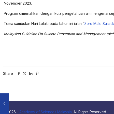
November 2023.
Program dimeriahkan dengan kuiz pengetahuan am mengenai sejar
Tema sambutan Hari Lelaki pada tahun ini ialah “
Zero Male Suicid
Malaysian Guideline On Suicide Prevention and Management (oleh
Share
© 2026 -
Academy of Sciences Malaysia
. All Rights Reserved.