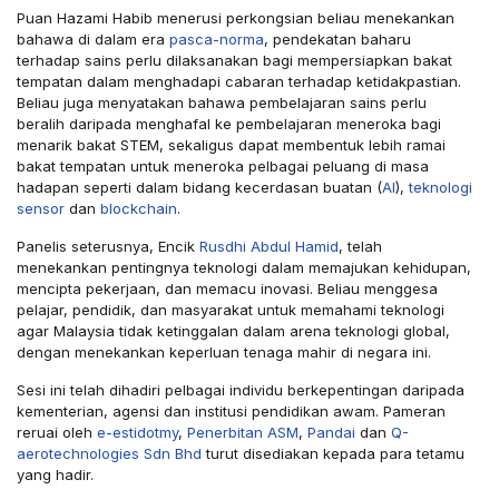
Puan Hazami Habib menerusi perkongsian beliau menekankan
bahawa di dalam era
pasca-norma
, pendekatan baharu
terhadap sains perlu dilaksanakan bagi mempersiapkan bakat
tempatan dalam menghadapi cabaran terhadap ketidakpastian.
Beliau juga menyatakan bahawa pembelajaran sains perlu
beralih daripada menghafal ke pembelajaran meneroka bagi
menarik bakat STEM, sekaligus dapat membentuk lebih ramai
bakat tempatan untuk meneroka pelbagai peluang di masa
hadapan seperti dalam bidang kecerdasan buatan (
AI
),
teknologi
sensor
dan
blockchain
.
Panelis seterusnya, Encik
Rusdhi Abdul Hamid
, telah
menekankan pentingnya teknologi dalam memajukan kehidupan,
mencipta pekerjaan, dan memacu inovasi. Beliau menggesa
pelajar, pendidik, dan masyarakat untuk memahami teknologi
agar Malaysia tidak ketinggalan dalam arena teknologi global,
dengan menekankan keperluan tenaga mahir di negara ini.
Sesi ini telah dihadiri pelbagai individu berkepentingan daripada
kementerian, agensi dan institusi pendidikan awam. Pameran
reruai oleh
e-estidotmy
,
Penerbitan ASM
,
Pandai
dan
Q-
aerotechnologies Sdn Bhd
turut disediakan kepada para tetamu
yang hadir.