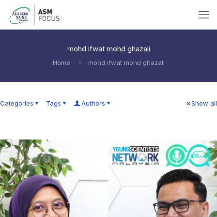
mohd ifwat mohd ghazali
Home
mohd ifwat mohd ghazali
Categories
Tags
Authors
Show all